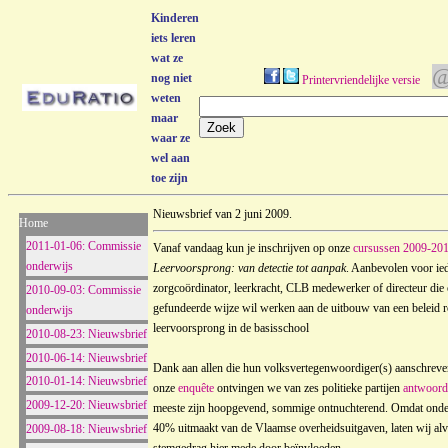
Kinderen
iets leren
wat ze
nog niet
Printervriendelijke versie
weten
maar
waar ze
wel aan
toe zijn
Nieuwsbrief van 2 juni 2009.
Home
2011-01-06: Commissie
Vanaf vandaag kun je inschrijven op onze
cursussen 2009-20
onderwijs
Leervoorsprong: van detectie tot aanpak
. Aanbevolen voor ie
zorgcoördinator, leerkracht, CLB medewerker of directeur die
2010-09-03: Commissie
gefundeerde wijze wil werken aan de uitbouw van een beleid 
onderwijs
leervoorsprong in de basisschool
2010-08-23: Nieuwsbrief
2010-06-14: Nieuwsbrief
Dank aan allen die hun volksvertegenwoordiger(s) aanschrev
2010-01-14: Nieuwsbrief
onze
enquête
ontvingen we van zes politieke partijen
antwoord
2009-12-20: Nieuwsbrief
meeste zijn hoopgevend, sommige ontnuchterend. Omdat onde
40% uitmaakt van de Vlaamse overheidsuitgaven, laten wij alv
2009-08-18: Nieuwsbrief