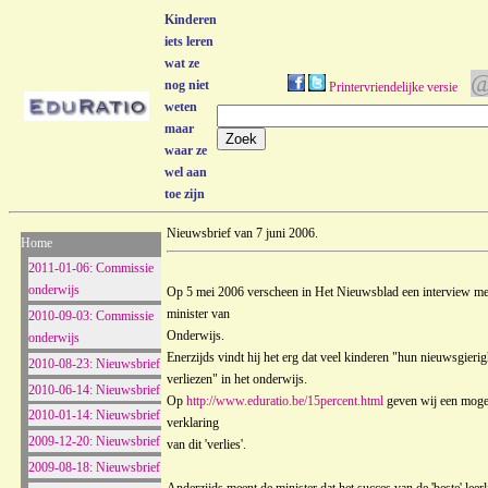
Kinderen
iets leren
wat ze
nog niet
Printervriendelijke versie
weten
maar
waar ze
wel aan
toe zijn
Nieuwsbrief van 7 juni 2006.
Home
2011-01-06: Commissie
onderwijs
Op 5 mei 2006 verscheen in Het Nieuwsblad een interview me
minister van
2010-09-03: Commissie
Onderwijs.
onderwijs
Enerzijds vindt hij het erg dat veel kinderen "hun nieuwsgieri
2010-08-23: Nieuwsbrief
verliezen" in het onderwijs.
2010-06-14: Nieuwsbrief
Op
http://www.eduratio.be/15percent.html
geven wij een moge
2010-01-14: Nieuwsbrief
verklaring
2009-12-20: Nieuwsbrief
van dit 'verlies'.
2009-08-18: Nieuwsbrief