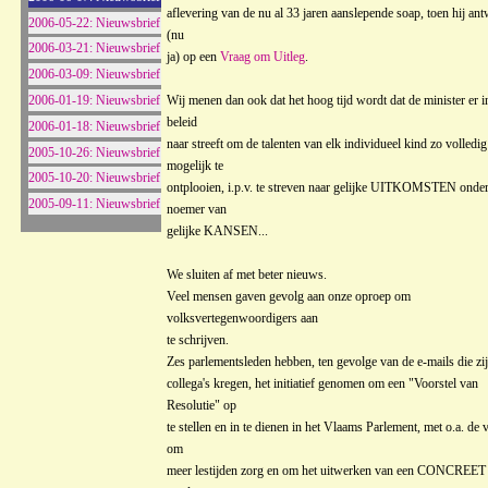
aflevering van de nu al 33 jaren aanslepende soap, toen hij an
2006-05-22: Nieuwsbrief
(nu
2006-03-21: Nieuwsbrief
ja) op een
Vraag om Uitleg
.
2006-03-09: Nieuwsbrief
2006-01-19: Nieuwsbrief
Wij menen dan ook dat het hoog tijd wordt dat de minister er in
beleid
2006-01-18: Nieuwsbrief
naar streeft om de talenten van elk individueel kind zo volledig
2005-10-26: Nieuwsbrief
mogelijk te
2005-10-20: Nieuwsbrief
ontplooien, i.p.v. te streven naar gelijke UITKOMSTEN onder
2005-09-11: Nieuwsbrief
noemer van
gelijke KANSEN...
We sluiten af met beter nieuws.
Veel mensen gaven gevolg aan onze oproep om
volksvertegenwoordigers aan
te schrijven.
Zes parlementsleden hebben, ten gevolge van de e-mails die zi
collega's kregen, het initiatief genomen om een "Voorstel van
Resolutie" op
te stellen en in te dienen in het Vlaams Parlement, met o.a. de 
om
meer lestijden zorg en om het uitwerken van een CONCREET 