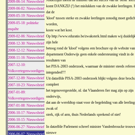
Anderzijds meent de minister dat het succes van de 'beste' leer
2009-06-14: Nieuwsbrief
komt DANKZIJ (!) het mislukken van de zwakke leerlingen. H
2009-06-02: Nieuwsbrief
dat de
2009-05-19: Nieuwsbrief
'kloof' tussen sterke en zwakke leerlingen zonodig moet gedich
2009-05-18: politieke
worden,
enquête
koste wat het kost.
2009-02-06: Nieuwsbrief
Op http://www.eduratio.be/zwaksterk.html maken wij duidelijk
zijn hele
2008-12-30: Nieuwsbrief
betoog rond de 'kloof' volgens een brochure op de website van
2008-12-12: Nieuwsbrief
departement Onderwijs geen enkele ondersteuning vindt in de
2008-11-16: Nieuwsbrief
resultaten van
2007-12-10:
het PISA-2003 onderzoek, waarnaar de minister steeds referee
Volksvertegenwoordigers
integendeel!!!
2007-12-09: Nieuwsbrief
Uit datzelfde PISA-2003 onderzoek blijkt volgens deze broch
compleet
2007-10-23: Nieuwsbrief
het tegenovergestelde, nl. dat Vlaanderen fier mag zijn op zijn
2007-01-09:
onderwijs,
Volksvertegenwoordigers
dat aan de wereldtop staat voor de begeleiding van alle leerling
2007-01-08: Nieuwsbrief
zwak of
2006-10-17: Nieuwsbrief
sterk, rijk of arm, thuis Nederlands sprekend of niet!
2006-10-15: Nieuwsbrief
In datzelfde Parlement schreef minister Vandenbroucke trouw
2006-06-27: Nieuwsbrief
nieuwe
2006-06-07: Nieuwsbrief