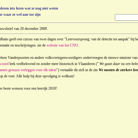
deren iets leren wat ze nog niet weten
r waar ze wel aan toe zijn
uwsbrief van 20 december 2009.
Ratio geeft een cursus van twee dagen over "Leervoorsprong: van de detectie tot aanpak" bij 
ormatie en inschrijvingen: zie de
website van het CNO
.
leen Vanderpoorten en andere volksvertegenwoordigers ondervroegen de nieuwe minister van 
woord
leek veelbelovend en zonder meer historisch in Vlaanderen ("
We gaan daar nu een belei
amen grenzen verleggen voor elk talent
") vertaalde dit zich in de zin
We moeten de sterkere lee
 op de voet. Alle hulp bij deze opvolging is welkom!
e beste wensen voor een leerrijk 2010!