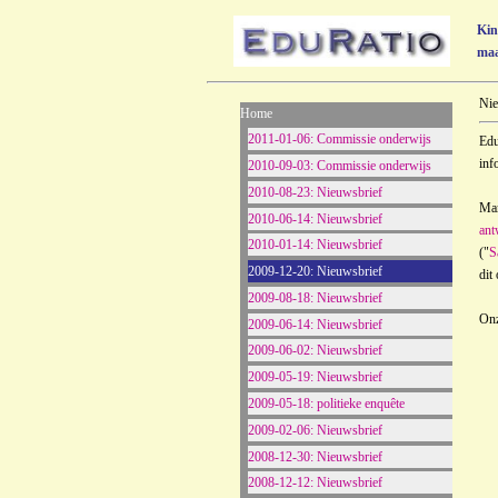
Kin
maa
Nie
Home
2011-01-06: Commissie onderwijs
Edu
inf
2010-09-03: Commissie onderwijs
2010-08-23: Nieuwsbrief
Mar
2010-06-14: Nieuwsbrief
ant
2010-01-14: Nieuwsbrief
("
S
2009-12-20: Nieuwsbrief
dit
2009-08-18: Nieuwsbrief
Onz
2009-06-14: Nieuwsbrief
2009-06-02: Nieuwsbrief
2009-05-19: Nieuwsbrief
2009-05-18: politieke enquête
2009-02-06: Nieuwsbrief
2008-12-30: Nieuwsbrief
2008-12-12: Nieuwsbrief