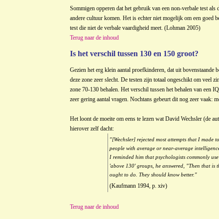
Sommigen opperen dat het gebruik van een non-verbale test als d
andere cultuur komen. Het is echter niet mogelijk om een goed b
test die niet de verbale vaardigheid meet. (Lohman 2005)
Terug naar de inhoud
Is het verschil tussen 130 en 150 groot?
Gezien het erg klein aantal proefkinderen, dat uit bovenstaande
deze zone zeer slecht. De testen zijn totaal ongeschikt om veel zi
zone 70-130 behalen. Het verschil tussen het behalen van een IQ
zeer gering aantal vragen. Nochtans gebeurt dit nog zeer vaak: 
Het loont de moeite om eens te lezen wat David Wechsler (de au
hierover zelf dacht:
"[Wechsler] rejected most attempts that I made t
people with average or near-average intelligence
I reminded him that psychologists commonly use h
'above 130' groups, he answered, "Then that is the
ought to do. They should know better."
(Kaufmann 1994, p. xiv)
Terug naar de inhoud