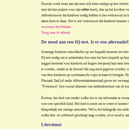
Dwecks werk toont aan dat men zich beter toelegt op het creëren
men het
kan
prijzen voor zijn
echte
inzet), dan op het kweken v
zelfvertrouwen dat kinderen nodig hebben is het vertrouwen in h
taken heen te slaan. Het is een vertrouwen dat kinderen kunne
successen liet behalen
.
Terug naar de inhoud
De nood aan een IQ-test. Is er een alternatief
Sommige kinderen ontwikkelen op een bepaald moment een leervo
IQ-test nodig om te achterhalen hoe men het best inspeelt op h
zeggen bestemd voor kinderen uit hogere leerjaren) kan men mee
te worden, omdat ze de leerstof die nog moet gegeven worden, 
van deze kinderen op systematische wijze in kaart te brengen. He
Plustaak Taal (of ander differentiatiemateriaal) geven ter vervan
"
Pretoetsen
" (het vooraf afnemen van methodetoetsen van de k
Kortom, het doel van eender welke test is om informatie te verza
voor een specifiek kind. Het doel is nooit om te weten te komen
klaspraktijk iets zinnigs aanvatten. Wel is het belangrijk om ond
welke leer- en oefenstof geschrapt mag worden, of er nood is aan 
Literatuur