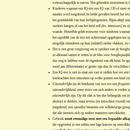
wetenschappelijk te staven. Het gebruikte instrument is 
Kinderen waaraan een IQ-test een IQ van 130 of meer to
minder werd toegekend. In beide gevallen betreft het ie
het gemiddelde van hun leeftijdsgenoten. Bijna altijd sta
sterktes hangen af van het kind zelf (bv. interesses) en
waarde. Hetzelfde geldt trouwens voor kinderen waaraan
het ogenblik van de test een achterstand opgelopen ten 
mogelijk stimuleren op hun (relatief) sterke vlakken, en
Het is een grote vergissing om te spreken van
de
hoogbega
ze allemaal samen te zetten in
de klas voor hoogbegaafd
dus oog te hebben voor de eigenheid van elk kind. In apa
nood aan differentiatie) er groter zijn dan de verschill
Een IQ-test is niet in staat om vast te stellen hoe ver e
leerkrachten best uitzoeken op welke punten een kind z
Uitzonderlijke
(in de betekenis van
met een niet frequen
uitzonderlijkheid
, meer risico om zich anders te voelen
uitzonderlijk
zijn. Op dit vlak is het dus belangrijk om in
abstract te denken, maar tevens (en misschien vooral) v
toegekend, zou
opvallen
binnenin een willekeurige groep 
dat alle mensen zich op andere manieren ontwikkelen.
Gebruik
nooit eenmalige tests met een bepaalde afka
die opgroeien in een milieu met lage kansen op ontwikkel