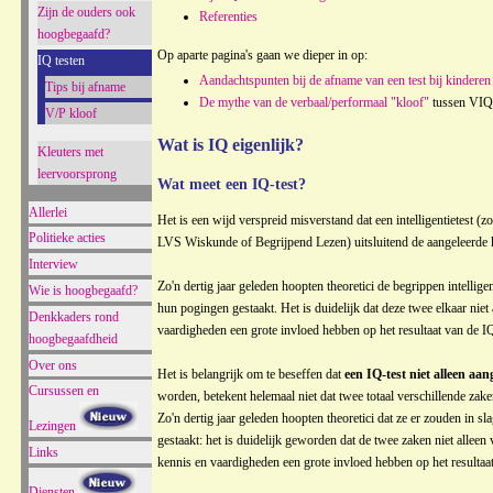
Zijn de ouders ook
Referenties
hoogbegaafd?
Op aparte pagina's gaan we dieper in op:
IQ testen
Aandachtspunten bij de afname van een test bij kindere
Tips bij afname
De mythe van de verbaal/performaal "kloof"
tussen VIQ
V/P kloof
Wat is IQ eigenlijk?
Kleuters met
leervoorsprong
Wat meet een IQ-test?
Allerlei
Het is een wijd verspreid misverstand dat een intelligentietest 
Politieke acties
LVS Wiskunde of Begrijpend Lezen) uitsluitend de aangeleerde k
Interview
Zo'n dertig jaar geleden hoopten theoretici de begrippen intellig
Wie is hoogbegaafd?
hun pogingen gestaakt. Het is duidelijk dat deze twee elkaar nie
Denkkaders rond
vaardigheden een grote invloed hebben op het resultaat van de IQ
hoogbegaafdheid
Over ons
Het is belangrijk om te beseffen dat
een IQ-test niet alleen aa
Cursussen en
worden, betekent helemaal niet dat twee totaal verschillende za
Zo'n dertig jaar geleden hoopten theoretici dat ze er zouden in
Lezingen
gestaakt: het is duidelijk geworden dat de twee zaken niet allee
Links
kennis en vaardigheden een grote invloed hebben op het resultaat
Diensten