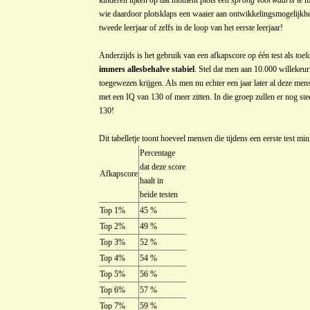
kinderen lijken op dat moment plots een
sprong voorwaarts
te m
wie daardoor plotsklaps een waaier aan ontwikkelingsmogelijkhe
tweede leerjaar of zelfs in de loop van het eerste leerjaar!
Anderzijds is het gebruik van een afkapscore op één test als
toel
immers allesbehalve stabiel
. Stel dat men aan 10.000 willekeu
toegewezen krijgen. Als men nu echter een jaar later al deze men
met een IQ van 130 of meer zitten. In die groep zullen er nog st
130!
Dit tabelletje toont hoeveel mensen die tijdens een eerste test mi
Percentage
dat deze score
Afkapscore
haalt in
beide testen
Top 1%
45 %
Top 2%
49 %
Top 3%
52 %
Top 4%
54 %
Top 5%
56 %
Top 6%
57 %
Top 7%
59 %