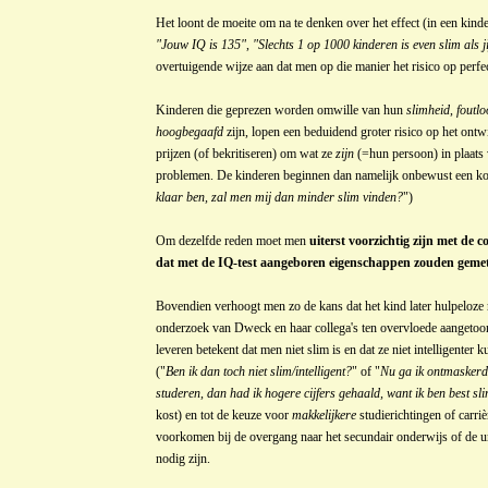
Het loont de moeite om na te denken over het effect (in een kin
"Jouw IQ is 135"
,
"Slechts 1 op 1000 kinderen is even slim als ji
overtuigende wijze aan dat men op die manier het risico op perf
Kinderen die geprezen worden omwille van hun
slimheid
,
foutl
hoogbegaafd
zijn, lopen een beduidend groter risico op het ont
prijzen (of bekritiseren) om wat ze
zijn
(=hun persoon) in plaats
problemen. De kinderen beginnen dan namelijk onbewust een k
klaar ben, zal men mij dan minder slim vinden?
")
Om dezelfde reden moet men
uiterst voorzichtig zijn met de 
dat met de IQ-test aangeboren eigenschappen zouden geme
Bovendien verhoogt men zo de kans dat het kind later hulpeloze 
onderzoek van Dweck en haar collega's ten overvloede aangetoond
leveren betekent dat men niet slim is en dat ze niet intelligenter
("
Ben ik dan toch niet slim/intelligent?
" of "
Nu ga ik ontmasker
studeren, dan had ik hogere cijfers gehaald, want ik ben best sl
kost) en tot de keuze voor
makkelijkere
studierichtingen of carriè
voorkomen bij de overgang naar het secundair onderwijs of de uni
nodig zijn.