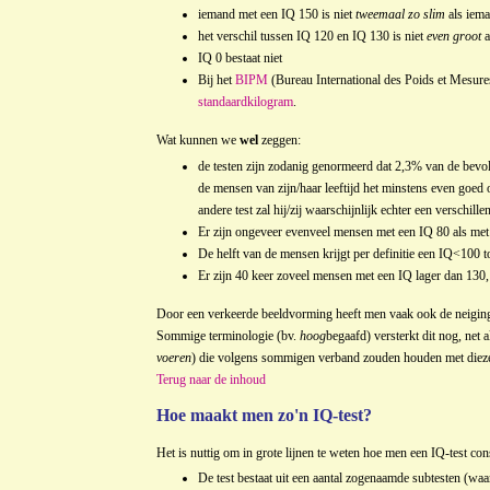
iemand met een IQ 150 is niet
tweemaal zo slim
als iema
het verschil tussen IQ 120 en IQ 130 is niet
even groot
a
IQ 0 bestaat niet
Bij het
BIPM
(Bureau International des Poids et Mesur
standaardkilogram
.
Wat kunnen we
wel
zeggen:
de testen zijn zodanig genormeerd dat 2,3% van de bevo
de mensen van zijn/haar leeftijd het minstens even goed o
andere test zal hij/zij waarschijnlijk echter een verschille
Er zijn ongeveer evenveel mensen met een IQ 80 als me
De helft van de mensen krijgt per definitie een IQ<100 
Er zijn 40 keer zoveel mensen met een IQ lager dan 130
Door een verkeerde beeldvorming heeft men vaak ook de neigin
Sommige terminologie (bv.
hoog
begaafd) versterkt dit nog, net
voeren
) die volgens sommigen verband zouden houden met diez
Terug naar de inhoud
Hoe maakt men zo'n IQ-test?
Het is nuttig om in grote lijnen te weten hoe men een IQ-test co
De test bestaat uit een aantal zogenaamde subtesten (waarb