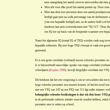
men naargelang het aantal correcte antwoorden dat men 
Men telt voor elke proef het aantal punten op. Deze so
Men laat deze test uitvoeren door een aantal proefpersone
leeftijd gaat men na welk percentage van de deelnemers
(van een bepaalde leeftijd) niet, en de andere helft we
kinderen laat men overeenkomen met "IQ 115". Deze di
een IQ toe op basis van de frequentie waarmee een bepa
Naast het algemene IQ (totaal IQ of TIQ) worden vaak nog twee
bepaalde subtesten. Bij zeer hoge TIQ's bestaat er vaak een gro
genoemd.
Er is een grote correlatie (verband) tussen schoolse prestaties e
is er bijvoorbeeld nauwelijks sprake van enige correlatie (verba
schooljaren (
Kaplan 1998
), terwijl dergelijke correlatie met VIQ
Dit betekent dat het een vergissing is om te verwachten dat een
hoge schoolse prestaties zou moeten komen, of dat het nood zou 
met een VIQ van 145 en een PIQ van 111 ligt zulks immers veel 
belangrijke schoolse beslissingen is dus uit den boze: VIQ ge
in de performale subtests minder
waarde
zouden hebben, enkel da
prestaties neer te zetten op school.