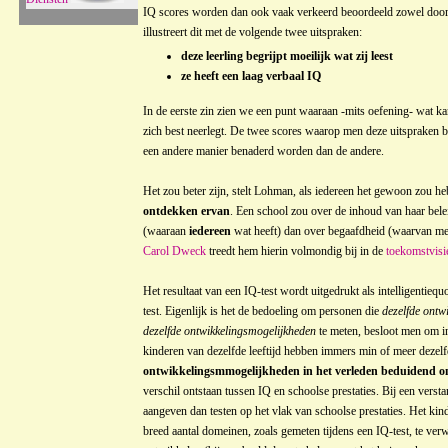
IQ scores worden dan ook vaak verkeerd beoordeeld zowel door
illustreert dit met de volgende twee uitspraken:
deze leerling begrijpt moeilijk wat zij leest
ze heeft een laag verbaal IQ
In de eerste zin zien we een punt waaraan -mits oefening- wat 
zich best neerlegt. De twee scores waarop men deze uitspraken ba
een andere manier benaderd worden dan de andere.
Het zou beter zijn, stelt Lohman, als iedereen het gewoon zou h
ontdekken ervan
. Een school zou over de inhoud van haar bele
(waaraan
iedereen
wat heeft) dan over begaafdheid (waarvan 
Carol Dweck
treedt hem hierin volmondig bij in de
toekomstvisi
Het resultaat van een IQ-test wordt uitgedrukt als intelligentieq
test. Eigenlijk is het de bedoeling om personen die
dezelfde ontw
dezelfde ontwikkelingsmogelijkheden
te meten, besloot men om i
kinderen van dezelfde leeftijd hebben immers min of meer deze
ontwikkelingsmmogelijkheden in het verleden beduidend on
verschil ontstaan tussen IQ en schoolse prestaties. Bij een vers
aangeven dan testen op het vlak van schoolse prestaties. Het k
breed aantal domeinen, zoals gemeten tijdens een IQ-test, te verw