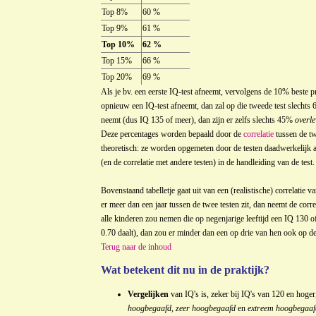
Top 8%
60 %
Top 9%
61 %
Top 10%
62 %
Top 15%
66 %
Top 20%
69 %
Als je bv. een eerste IQ-test afneemt, vervolgens de 10% beste pre
opnieuw een IQ-test afneemt, dan zal op die tweede test slechts 
neemt (dus IQ 135 of meer), dan zijn er zelfs slechts 45%
overl
Deze percentages worden bepaald door de
correlatie
tussen de tw
theoretisch: ze worden opgemeten door de testen daadwerkelijk af
(en de correlatie met andere testen) in de handleiding van de test.
Bovenstaand tabelletje gaat uit van een (realistische) correlati
er meer dan een jaar tussen de twee testen zit, dan neemt de correl
alle kinderen zou nemen die op negenjarige leeftijd een IQ 130 of 
0.70 daalt), dan zou er minder dan een op drie van hen ook op de
Terug naar de inhoud
Wat betekent dit nu in de praktijk?
Vergelijken
van IQ's is, zeker bij IQ's van 120 en hoge
hoogbegaafd
,
zeer hoogbegaafd
en
extreem hoogbegaaf