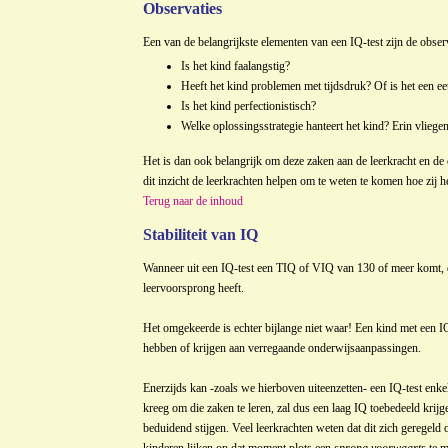
Observaties
Een van de belangrijkste elementen van een IQ-test zijn de obser
Is het kind faalangstig?
Heeft het kind problemen met tijdsdruk? Of is het een eeu
Is het kind perfectionistisch?
Welke oplossingsstrategie hanteert het kind? Erin vliege
Het is dan ook belangrijk om deze zaken aan de leerkracht en de
dit inzicht de leerkrachten helpen om te weten te komen hoe zij 
Terug naar de inhoud
Stabiliteit van IQ
Wanneer uit een IQ-test een TIQ of VIQ van 130 of meer komt, d
leervoorsprong heeft.
Het omgekeerde is echter bijlange niet waar! Een kind met een 
hebben of krijgen aan verregaande onderwijsaanpassingen.
Enerzijds kan -zoals we hierboven uiteenzetten- een IQ-test enke
kreeg om die zaken te leren, zal dus een laag IQ toebedeeld kr
beduidend stijgen. Veel leerkrachten weten dat dit zich geregeld o