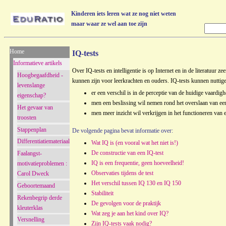
Kinderen iets leren wat ze nog niet weten
maar waar ze wel aan toe zijn
Home
IQ-tests
Informatieve artikels
Over IQ-tests en intelligentie is op Internet en in de literatuur
Hoogbegaafdheid -
kunnen zijn voor leerkrachten en ouders. IQ-tests kunnen nuttig
levenslange
er een verschil is in de perceptie van de huidige vaardig
eigenschap?
men een beslissing wil nemen rond het overslaan van een
Het gevaar van
men meer inzicht wil verkrijgen in het functioneren van e
troosten
Stappenplan
De volgende pagina bevat informatie over:
Differentiatiemateriaal
Wat IQ is (en vooral wat het niet is!)
De constructie van een IQ-test
Faalangst-
IQ is een frequentie, geen hoeveelheid!
motivatieproblemen :
Observaties tijdens de test
Carol Dweck
Het verschil tussen IQ 130 en IQ 150
Geboortemaand
Stabiliteit
Rekenbegrip derde
De gevolgen voor de praktijk
kleuterklas
Wat zeg je aan het kind over IQ?
Versnelling
Zijn IQ-tests vaak nodig?