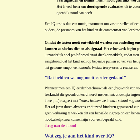
vaardigheden en kennis
meten-
nooit gebruikt worde
Het is veel beter om
doorlopende evaluaties
uit te voer
ogenblik nood aan heeft.
Een IQ-test is dus een nuttig instrument om vast te stellen of e
ouders, de prestaties van het kind en de commentaar van leerkrac
Omdat de testen nooit ontwikkeld werden om onderling ond
kunnen ze slechts dienen als signaal
. Het echte werk begint p
uitzonderlijk snel (en/of breed en/of diep) ontwikkelt, zodat men
aangetoond dat het kind zich op bepaalde punten zo ver van het
het gewone tempo, een
ononderbroken leerproces
te realiseren.
"Dat hebben we nog nooit eerder gedaan!"
Wanneer men een IQ eerder beschouwt als een
frequentie van v
leerkracht die geconfronteerd wordt met een
uitzonderlijke
ingree
in een, ...) reageert met
"zoiets hebben we in onze school nog no
Het zal jaren duren alvorens er duizend kinderen gepasseerd zij
geen verbazing te wekken dat een bepaalde ingreep op een bepaald
noodzakelijk zou kunnen zijn voor een bepaald kind.
Terug naar de inhoud
Wat zeg je aan het kind over IQ?