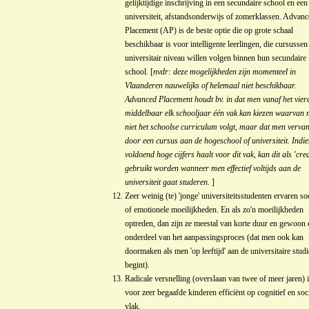
gelijktijdige inschrijving in een secundaire school en een
universiteit, afstandsonderwijs of zomerklassen. Advan
Placement (AP) is de beste optie die op grote schaal
beschikbaar is voor intelligente leerlingen, die cursussen
universitair niveau willen volgen binnen hun secundaire
school. [
nvdr: deze mogelijkheden zijn momenteel in
Vlaanderen nauwelijks of helemaal niet beschikbaar.
Advanced Placement houdt bv. in dat men vanaf het vier
middelbaar elk schooljaar één vak kan kiezen waarvan
niet het schoolse curriculum volgt, maar dat men verva
door een cursus aan de hogeschool of universiteit. Indi
voldoend hoge cijfers haalt voor dit vak, kan dit als 'cred
gebruikt worden wanneer men effectief voltijds aan de
universiteit gaat studeren.
]
Zeer weinig (te) 'jonge' universiteitsstudenten ervaren so
of emotionele moeilijkheden. En als zo'n moeilijkheden
optreden, dan zijn ze meestal van korte duur en gewoon 
onderdeel van het aanpassingsproces (dat men ook kan
doormaken als men 'op leeftijd' aan de universitaire studi
begint).
Radicale versnelling (overslaan van twee of meer jaren) 
voor zeer begaafde kinderen efficiënt op cognitief en soc
vlak.