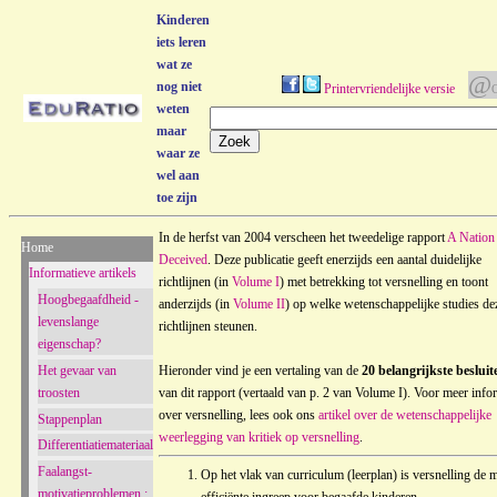
Kinderen
iets leren
wat ze
@
nog niet
Printervriendelijke versie
C
weten
maar
waar ze
wel aan
toe zijn
In de herfst van 2004 verscheen het tweedelige rapport
A Nation
Home
Deceived
. Deze publicatie geeft enerzijds een aantal duidelijke
Informatieve artikels
richtlijnen (in
Volume I
) met betrekking tot versnelling en toont
Hoogbegaafdheid -
anderzijds (in
Volume II
) op welke wetenschappelijke studies de
levenslange
richtlijnen steunen.
eigenschap?
Het gevaar van
Hieronder vind je een vertaling van de
20 belangrijkste besluit
troosten
van dit rapport (vertaald van p. 2 van Volume I). Voor meer info
over versnelling, lees ook ons
artikel over de wetenschappelijke
Stappenplan
weerlegging van kritiek op versnelling
.
Differentiatiemateriaal
Faalangst-
Op het vlak van curriculum (leerplan) is versnelling de 
motivatieproblemen :