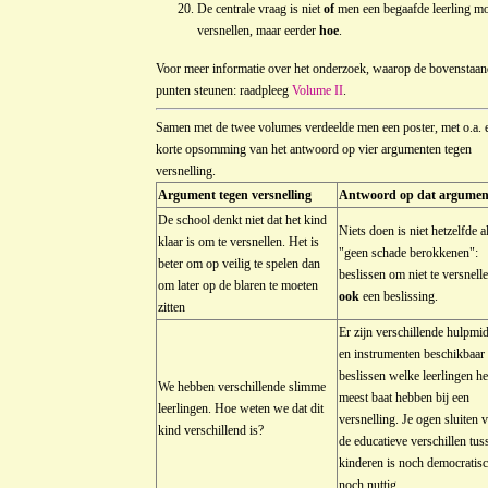
De centrale vraag is niet
of
men een begaafde leerling mo
versnellen, maar eerder
hoe
.
Voor meer informatie over het onderzoek, waarop de bovenstaan
punten steunen: raadpleeg
Volume II
.
Samen met de twee volumes verdeelde men een poster, met o.a. 
korte opsomming van het antwoord op vier argumenten tegen
versnelling.
Argument tegen versnelling
Antwoord op dat argumen
De school denkt niet dat het kind
Niets doen is niet hetzelfde a
klaar is om te versnellen. Het is
"geen schade berokkenen":
beter om op veilig te spelen dan
beslissen om niet te versnelle
om later op de blaren te moeten
ook
een beslissing.
zitten
Er zijn verschillende hulpmi
en instrumenten beschikbaar
beslissen welke leerlingen he
We hebben verschillende slimme
meest baat hebben bij een
leerlingen. Hoe weten we dat dit
versnelling. Je ogen sluiten 
kind verschillend is?
de educatieve verschillen tus
kinderen is noch democratis
noch nuttig.