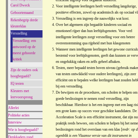
efficiënte ingreep voor begaafde kinderen.
Carol Dweck
Voor intelligente leerlingen heeft versnelling langdurige,
positieve effecten, zowel op academisch als op sociaal vl
Geboortemaand
Versnelling is een ingreep die nauwelijks wat kost.
Rekenbegrip derde
Over het algemeen zijn begaafde kinderen sociaal en
kleuterklas
emotioneel rijper dan hun leeftijdsgenoten. Voor veel
Versnelling
intelligente leerlingen zorgt versnelling voor een betere
Versnelling: een
overeenstemming qua rijpheid met hun klasgenoten
antwoord op de
Wanneer men intelligente leerlingen het gewone curricul
meest gehoorde
bestemd voor leeftijdsgenoten, geeft dan kunnen ze verv
kritiek
en ongelukkig raken en zelfs geheel afhaken.
Testen, meer bepaald testen boven niveau (gebruik make
Zijn de ouders ook
van testen ontwikkeld voor oudere leerlingen), zijn zeer
hoogbegaafd?
efficiënt om te bepalen welke leerlingen baat zouden he
IQ testen
bij een versnelling.
Kleuters met
De bewijzen en de procedures, om scholen te helpen om
leervoorsprong
goede beslissingen te nemen rond versnelling, zijn
beschikbaar. Hierdoor is het een ingreep met een laag ris
Allerlei
een grote kans op succes voor geschikte kandidaten. De
Politieke acties
Acceleration Scale is een efficiënt instrument, dat zijn nu
Interview
praktijk reeds bewees, om scholen te helpen bij het nem
beslissingen rond het overslaan van een klas [
nvdr: op d
Wie is hoogbegaafd?
ogenblik is een Vlaamse versie van dit instrument in
Denkkaders rond