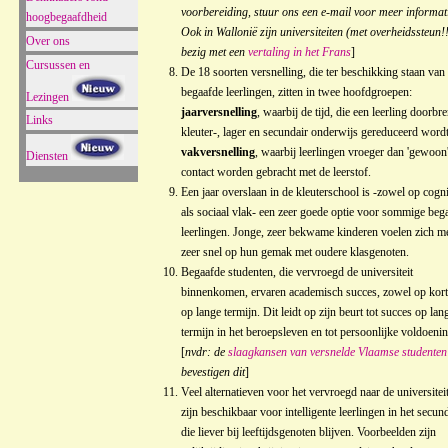
voorbereiding, stuur ons een e-mail voor meer informat
hoogbegaafdheid
Ook in Wallonië zijn universiteiten (met overheidssteun!!
Over ons
bezig met een
vertaling in het Frans
]
Cursussen en
De 18 soorten versnelling, die ter beschikking staan van
begaafde leerlingen, zitten in twee hoofdgroepen:
Lezingen
jaarversnelling
, waarbij de tijd, die een leerling doorbre
Links
kleuter-, lager en secundair onderwijs gereduceerd wordt
vakversnelling
, waarbij leerlingen vroeger dan 'gewoon'
Diensten
contact worden gebracht met de leerstof.
Een jaar overslaan in de kleuterschool is -zowel op cogni
als sociaal vlak- een zeer goede optie voor sommige beg
leerlingen. Jonge, zeer bekwame kinderen voelen zich me
zeer snel op hun gemak met oudere klasgenoten.
Begaafde studenten, die vervroegd de universiteit
binnenkomen, ervaren academisch succes, zowel op kort
op lange termijn. Dit leidt op zijn beurt tot succes op lan
termijn in het beroepsleven en tot persoonlijke voldoenin
[
nvdr: de
slaagkansen van versnelde Vlaamse studenten
bevestigen dit
]
Veel alternatieven voor het vervroegd naar de universitei
zijn beschikbaar voor intelligente leerlingen in het secund
die liever bij leeftijdsgenoten blijven. Voorbeelden zijn