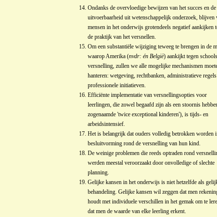
Ondanks de overvloedige bewijzen van het succes en de
uitvoerbaarheid uit wetenschappelijk onderzoek, blijven 
mensen in het onderwijs grotendeels negatief aankijken 
de praktijk van het versnellen.
Om een substantiële wijziging teweeg te brengen in de m
waarop Amerika (
nvdr: én België
) aankijkt tegen school
versnelling, zullen we alle mogelijke mechanismen moet
hanteren: wetgeving, rechtbanken, administratieve regels
professionele initiatieven.
Efficiënte implementatie van versnellingsopties voor
leerlingen, die zowel begaafd zijn als een stoornis hebbe
zogenaamde 'twice exceptional kinderen'), is tijds- en
arbeidsintensief.
Het is belangrijk dat ouders volledig betrokken worden i
besluitvorming rond de versnelling van hun kind.
De weinige problemen die reeds optraden rond versnelli
werden meestal veroorzaakt door onvolledige of slechte
planning.
Gelijke kansen in het onderwijs is niet hetzelfde als gelij
behandeling. Gelijke kansen wil zeggen dat men rekenin
houdt met individuele verschillen in het gemak om te ler
dat men de waarde van elke leerling erkent.