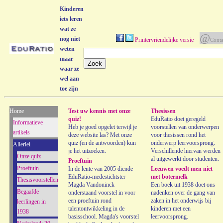
Kinderen
iets leren
wat ze
@
nog niet
Printervriendelijke versie
Conta
weten
maar
waar ze
wel aan
toe zijn
Home
Test uw kennis met onze
Thesissen
quiz!
EduRatio doet geregeld
Informatieve
Heb je goed opgelet terwijl je
voorstellen van onderwerpen
artikels
deze website las? Met onze
voor thesissen rond het
quiz (en de antwoorden) kun
onderwerp leervoorsprong.
Allerlei
je het uitzoeken.
Verschillende hiervan werden
Onze quiz
al uitgewerkt door studenten.
Proeftuin
Proeftuin
In de lente van 2005 diende
Leeuwen voedt men niet
EduRatio-medestichtster
met botermelk
Thesisvoorstellen
Magda Vandoninck
Een boek uit 1938 doet ons
Begaafde
onderstaand voorstel in voor
nadenken over de gang van
een proeftuin rond
zaken in het onderwijs bij
leerlingen in
talentontwikkeling in de
kinderen met een
1938
basisschool. Magda's voorstel
leervoorsprong.