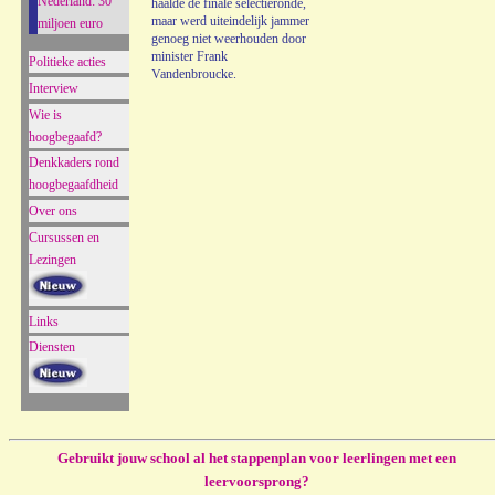
Nederland: 30
haalde de finale selectieronde,
maar werd uiteindelijk jammer
miljoen euro
genoeg niet weerhouden door
minister Frank
Politieke acties
Vandenbroucke.
Interview
Wie is
hoogbegaafd?
Denkkaders rond
hoogbegaafdheid
Over ons
Cursussen en
Lezingen
Links
Diensten
Gebruikt jouw school al het stappenplan voor leerlingen met een
leervoorsprong?